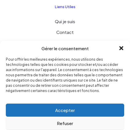
Liens Utiles
Qui je suis
Contact
Liste de souhaits
Gérer le consentement
Termes et conditions
Pour offrir les meilleures expériences, nous utilisons des
Politique de confidentialité
technologies telles que les cookies pour stocker et/ou accéder
aux informations sur l'appareil. Le consentement à ces technologies
nous permettra de traiter des données telles que le comportement
de navigation ou des identifiants uniques sur ce site. Le fait de ne
pas consentir ou de retirer son consentement peut affecter
négativement certaines caractéristiques et fonctions.
© 2025 Création By Nilya
| Tous droits réservés | Création
web-services-design
Accepter
Refuser