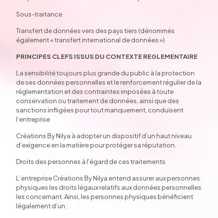
Sous-traitance
Transfert de données vers des pays tiers (dénommés
également « transfert international de données »)
PRINCIPES CLEFS ISSUS DU CONTEXTE REGLEMENTAIRE
La sensibilité toujours plus grande du public à la protection
de ses données personnelles et le renforcement régulier de la
réglementation et des contraintes imposées à toute
conservation ou traitement de données, ainsi que des
sanctions infligées pour tout manquement, conduisent
l’entreprise
Créations By Nilya à adopter un dispositif d’un haut niveau
d’exigence en la matière pour protéger sa réputation.
Droits des personnes à l'égard de ces traitements
L’entreprise Créations By Nilya entend assurer aux personnes
physiques les droits légaux relatifs aux données personnelles
les concernant. Ainsi, les personnes physiques bénéficient
légalement d’un :