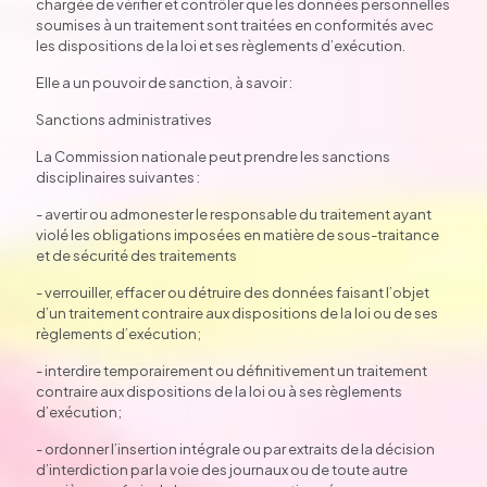
chargée de vérifier et contrôler que les données personnelles
soumises à un traitement sont traitées en conformités avec
les dispositions de la loi et ses règlements d’exécution.
Elle a un pouvoir de sanction, à savoir :
Sanctions administratives
La Commission nationale peut prendre les sanctions
disciplinaires suivantes :
- avertir ou admonester le responsable du traitement ayant
violé les obligations imposées en matière de sous-traitance
et de sécurité des traitements
- verrouiller, effacer ou détruire des données faisant l’objet
d’un traitement contraire aux dispositions de la loi ou de ses
règlements d’exécution;
- interdire temporairement ou définitivement un traitement
contraire aux dispositions de la loi ou à ses règlements
d’exécution;
- ordonner l’insertion intégrale ou par extraits de la décision
d’interdiction par la voie des journaux ou de toute autre