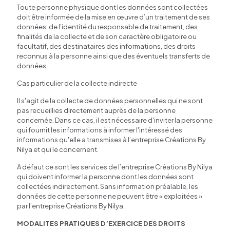
Toute personne physique dont les données sont collectées
doit être informée de la mise en œuvre d’un traitement de ses
données, de l’identité du responsable de traitement, des
finalités de la collecte et de son caractère obligatoire ou
facultatif, des destinataires des informations, des droits
reconnus à la personne ainsi que des éventuels transferts de
données.
Cas particulier de la collecte indirecte
Il s'agit de la collecte de données personnelles qui ne sont
pas recueillies directement auprès de la personne
concernée. Dans ce cas, il est nécessaire d'inviter la personne
qui fournit les informations à informer l'intéressé des
informations qu'elle a transmises à l’entreprise Créations By
Nilya et qui le concernent.
A défaut ce sont les services de l’entreprise Créations By Nilya
qui doivent informer la personne dont les données sont
collectées indirectement. Sans information préalable, les
données de cette personne ne peuvent être « exploitées »
par l’entreprise Créations By Nilya .
MODALITES PRATIQUES D’EXERCICE DES DROITS