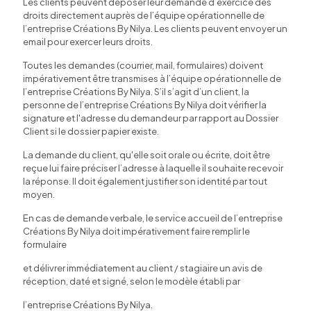
Les clients peuvent déposer leur demande d’exercice des
droits directement auprès de l’équipe opérationnelle de
l’entreprise Créations By Nilya. Les clients peuvent envoyer un
email pour exercer leurs droits.
Toutes les demandes (courrier, mail, formulaires) doivent
impérativement être transmises à l’équipe opérationnelle de
l’entreprise Créations By Nilya. S’il s’agit d’un client, la
personne de l’entreprise Créations By Nilya doit vérifier la
signature et l'adresse du demandeur par rapport au Dossier
Client si le dossier papier existe.
La demande du client, qu'elle soit orale ou écrite, doit être
reçue lui faire préciser l’adresse à laquelle il souhaite recevoir
la réponse. Il doit également justifier son identité par tout
moyen.
En cas de demande verbale, le service accueil de l’entreprise
Créations By Nilya doit impérativement faire remplir le
formulaire
et délivrer immédiatement au client / stagiaire un avis de
réception, daté et signé, selon le modèle établi par
l’entreprise Créations By Nilya.