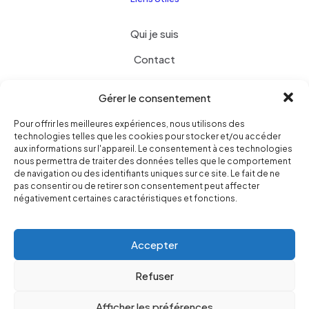
Qui je suis
Contact
Liste de souhaits
Gérer le consentement
Termes et conditions
Pour offrir les meilleures expériences, nous utilisons des
Politique de confidentialité
technologies telles que les cookies pour stocker et/ou accéder
aux informations sur l'appareil. Le consentement à ces technologies
nous permettra de traiter des données telles que le comportement
de navigation ou des identifiants uniques sur ce site. Le fait de ne
pas consentir ou de retirer son consentement peut affecter
négativement certaines caractéristiques et fonctions.
© 2025 Création By Nilya
| Tous droits réservés | Création
web-services-design
Accepter
Refuser
Afficher les préférences