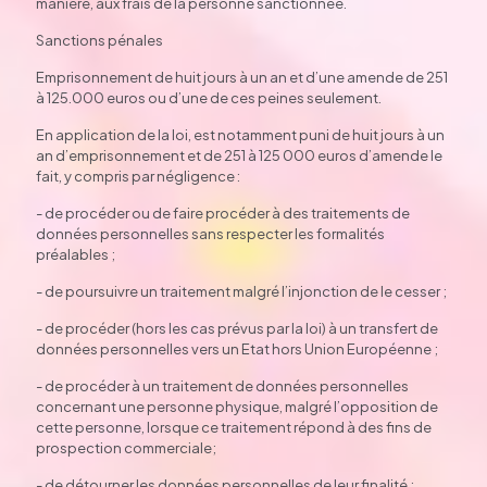
manière, aux frais de la personne sanctionnée.
Sanctions pénales
Emprisonnement de huit jours à un an et d’une amende de 251
à 125.000 euros ou d’une de ces peines seulement.
En application de la loi, est notamment puni de huit jours à un
an d’emprisonnement et de 251 à 125 000 euros d’amende le
fait, y compris par négligence :
- de procéder ou de faire procéder à des traitements de
données personnelles sans respecter les formalités
préalables ;
- de poursuivre un traitement malgré l’injonction de le cesser ;
- de procéder (hors les cas prévus par la loi) à un transfert de
données personnelles vers un Etat hors Union Européenne ;
- de procéder à un traitement de données personnelles
concernant une personne physique, malgré l’opposition de
cette personne, lorsque ce traitement répond à des fins de
prospection commerciale;
- de détourner les données personnelles de leur finalité ;