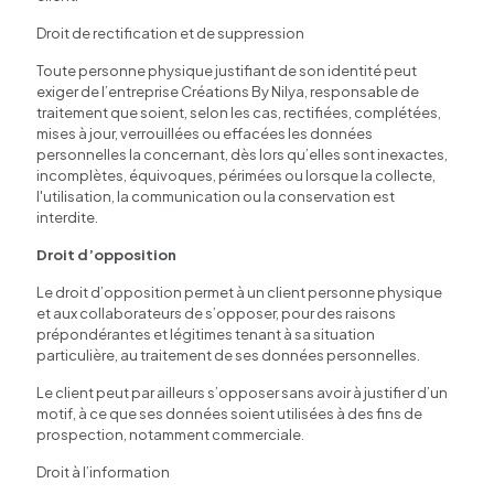
Droit de rectification et de suppression
Toute personne physique justifiant de son identité peut
exiger de l’entreprise Créations By Nilya, responsable de
traitement que soient, selon les cas, rectifiées, complétées,
mises à jour, verrouillées ou effacées les données
personnelles la concernant, dès lors qu’elles sont inexactes,
incomplètes, équivoques, périmées ou lorsque la collecte,
l'utilisation, la communication ou la conservation est
interdite.
Droit d’opposition
Le droit d’opposition permet à un client personne physique
et aux collaborateurs de s’opposer, pour des raisons
prépondérantes et légitimes tenant à sa situation
particulière, au traitement de ses données personnelles.
Le client peut par ailleurs s’opposer sans avoir à justifier d’un
motif, à ce que ses données soient utilisées à des fins de
prospection, notamment commerciale.
Droit à l’information