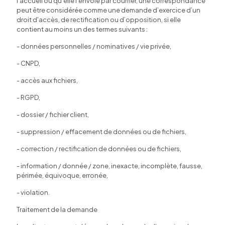
l’accueil ou qu’elle l’envoie par courrier, une correspondance
peut être considérée comme une demande d’exercice d’un
droit d'accès, de rectification ou d’opposition, si elle
contient au moins un des termes suivants :
- données personnelles / nominatives / vie privée,
- CNPD,
- accès aux fichiers,
- RGPD,
- dossier / fichier client,
- suppression / effacement de données ou de fichiers,
- correction / rectification de données ou de fichiers,
- information / donnée / zone, inexacte, incomplète, fausse,
périmée, équivoque, erronée,
- violation.
Traitement de la demande