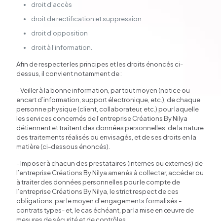
droit d’accès
droit de rectification et suppression
droit d’opposition
droit à l’information.
Afin de respecter les principes et les droits énoncés ci-
dessus, il convient notamment de :
- Veiller à la bonne information, par tout moyen (notice ou
encart d’information, support électronique, etc.), de chaque
personne physique (client, collaborateur, etc.) pour laquelle
les services concernés de l’entreprise Créations By Nilya
détiennent et traitent des données personnelles, de la nature
des traitements réalisés ou envisagés, et de ses droits en la
matière (ci-dessous énoncés).
- Imposer à chacun des prestataires (internes ou externes) de
l’entreprise Créations By Nilya amenés à collecter, accéder ou
à traiter des données personnelles pour le compte de
l’entreprise Créations By Nilya, le strict respect de ces
obligations, par le moyen d’engagements formalisés -
contrats types- et, le cas échéant, par la mise en œuvre de
mesures de sécurité et de contrôles.