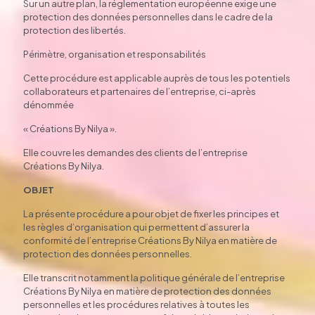
Sur un autre plan, la réglementation européenne exige une
protection des données personnelles dans le cadre de la
protection des libertés.
Périmètre, organisation et responsabilités
Cette procédure est applicable auprès de tous les potentiels
collaborateurs et partenaires de l’entreprise, ci-après
dénommée
« Créations By Nilya ».
Elle couvre les demandes des clients de l’entreprise
Créations By Nilya.
OBJET
La présente procédure a pour objet de fixer les principes et
les règles d’organisation qui permettent d’assurer la
conformité de l’entreprise Créations By Nilya en matière de
protection des données personnelles.
Elle transcrit notamment la politique générale de l’entreprise
Créations By Nilya en matière de protection des données
personnelles et les procédures relatives à toutes les