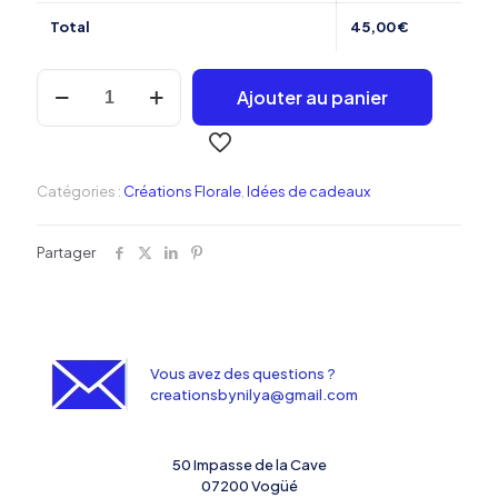
Total
45,00
€
quantité
Ajouter au panier
de
Coeur
Love
Catégories :
Créations Florale
,
Idées de cadeaux
Partager
Vous avez des questions ?
creationsbynilya@gmail.com
50 Impasse de la Cave
07200 Vogüé