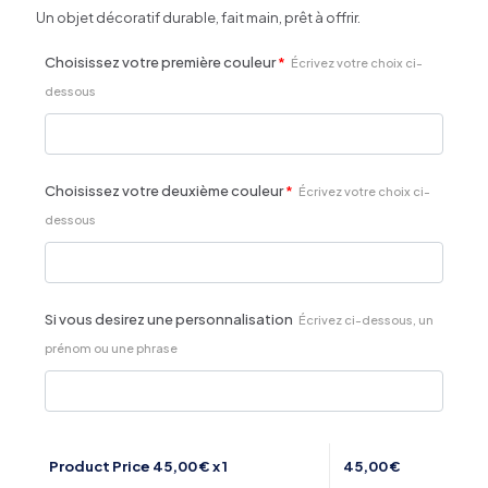
Un
objet
décoratif
durable
,
fait
main
,
prêt
à
offrir
.
Choisissez votre première couleur
*
Écrivez votre choix ci-
dessous
Choisissez votre deuxième couleur
*
Écrivez votre choix ci-
dessous
Si vous desirez une personnalisation
Écrivez ci-dessous, un
prénom ou une phrase
Product Price
45,00
€ x 1
45,00
€