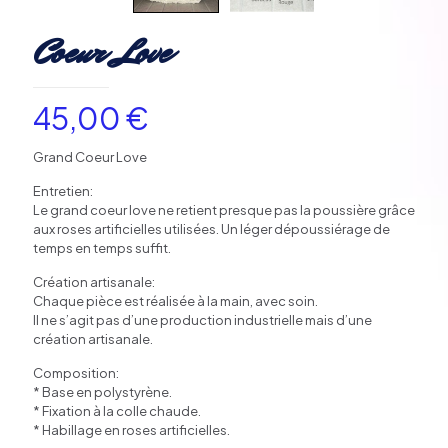
Coeur Love
45,00
€
Grand Coeur Love
Entretien
:
Le
grand coeur love
ne
retient
presque
pas
la
poussière
grâce
aux
roses
artificielles
utilisées
.
Un
léger
dépoussiérage
de
temps
en
temps
suffit
.
Création artisanale:
Chaque pièce est réalisée à la main, avec soin.
Il ne s’agit pas d’une production industrielle mais d’une
création artisanale.
Composition:
* Base en polystyrène.
* Fixation à la colle chaude.
* Habillage en roses artificielles.